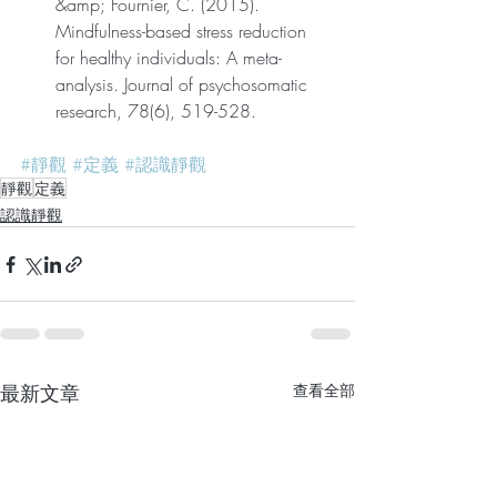
&amp; Fournier, C. (2015). 
Mindfulness-based stress reduction 
for healthy individuals: A meta-
analysis. Journal of psychosomatic 
research, 78(6), 519-528.
#靜觀
#定義
#認識靜觀
靜觀
定義
認識靜觀
最新文章
查看全部