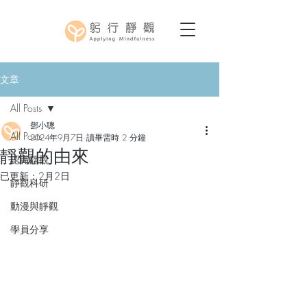
文章
All Posts
鄧小聰
All Posts
2024年9月7日
讀畢需時 2 分鐘
靜觀的由來
認識靜觀
已更新：
2月2日
靜觀科研
動漫與靜觀
學員分享