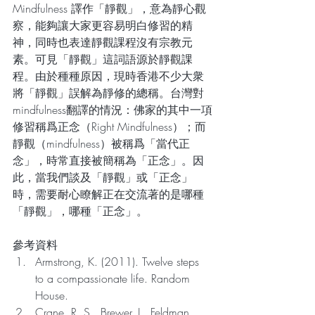
Mindfulness 譯作「靜觀」，意為靜心觀
察，能夠讓大家更容易明白修習的精
神，同時也表達靜觀課程沒有宗教元
素。可見「靜觀」這詞語源於靜觀課
程。由於種種原因，現時香港不少大衆
將「靜觀」誤解為靜修的總稱。台灣對
mindfulness翻譯的情況：佛家的其中一項
修習稱爲正念（Right Mindfulness）；而
靜觀（mindfulness）被稱爲「當代正
念」，時常直接被簡稱為「正念」。因
此，當我們談及「靜觀」或「正念」
時，需要耐心瞭解正在交流著的是哪種
「靜觀」，哪種「正念」。
​參考資料
Armstrong, K. (2011). Twelve steps 
to a compassionate life. Random 
House.
Crane, R. S., Brewer, J., Feldman, 