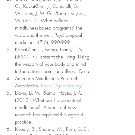
C., Kabat-Zinn, J., Santorelli, S., 
Williams, J. M. G., &amp; Kuyken, 
W. (2017). What defines 
mindfulness-based programs? The 
warp and the weft. Psychological 
medicine, 47(6), 990-999.
Kabat-Zinn, J., &amp; Hanh, T. N. 
(2009). Full catastrophe living: Using 
the wisdom of your body and mind 
to face stress, pain, and illness. Delta.
American Mindfulness Research 
Association  
https://goamra.org/
Davis, D. M., &amp; Hayes, J. A. 
(2012). What are the benefits of 
mindfulness?: A wealth of new 
research has explored this age-old 
practice.  
Khoury, B., Sharma, M., Rush, S. E., 