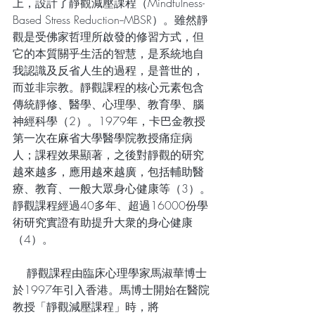
上，設計了靜觀減壓課程（Mindfulness-
Based Stress Reduction--MBSR）。雖然靜
觀是受佛家哲理所啟發的修習方式，但
它的本質關乎生活的智慧，是系統地自
我認識及反省人生的過程，是普世的，
而並非宗教。靜觀課程的核心元素包含
傳統靜修、醫學、心理學、教育學、腦
神經科學（2）。1979年，卡巴金教授
第一次在麻省大學醫學院教授痛症病
人；課程效果顯著，之後對靜觀的研究
越來越多，應用越來越廣，包括輔助醫
療、教育、一般大眾身心健康等（3）。
靜觀課程經過40多年、超過16000份學
術研究實證有助提升大衆的身心健康
（4）。 
    靜觀課程由臨床心理學家馬淑華博士
於1997年引入香港。馬博士開始在醫院
教授「靜觀減壓課程」時，將 