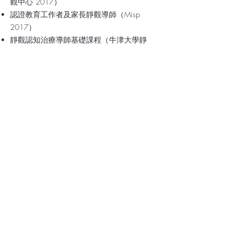
觀中心 2017）
認證教育工作者及家長靜觀導師（Misp
2017）
靜觀認知治療導師基礎課程（牛津大學靜
觀中心及香港靜觀中心合辦 2015）
認證兒童及青少年靜觀導師（荷蘭靜觀學
院 2014）
2008 年開始進行個人靜觀修習; 2014年
開始教授靜觀；於中小學、大學、社福機
構、政府部門及社區提供靜觀訓練
2014年至2025年分別為香港中文大學、
香港大學、香港理工大學及香港教育大學
十多個靜觀研究項目的靜觀導師
2017年開始帶領共修。現時於香港和內地
帶領共修活動，每月5次或以上。
加入我們的通訊錄，
你將收到最新文章及靜觀資訊