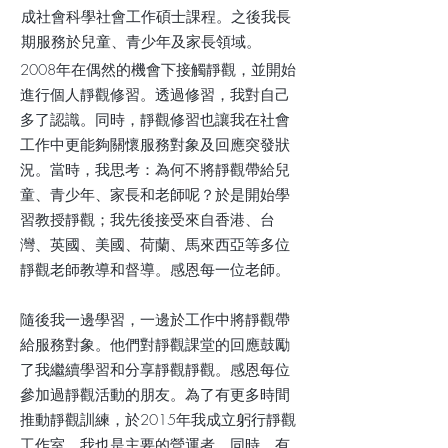
成社會科學社會工作碩士課程。之後我長
期服務於兒童、青少年及家長領域。
2008年在偶然的機會下接觸靜觀，並開始
進行個人靜觀修習。透過修習，我對自己
多了認識。同時，靜觀修習也讓我在社會
工作中更能夠關懷服務對象及回應突發狀
況。當時，我思考：為何不將靜觀帶給兒
童、青少年、家長和老師呢？於是開始學
習教授靜觀；我先後接受來自香港、台
灣、英國、美國、荷蘭、馬來西亞等多位
靜觀老師教導和督導。感恩每一位老師。
隨後我一邊學習，一邊於工作中將靜觀帶
給服務對象。他們對靜觀課堂的回應鼓勵
了我繼續學習和分享靜觀靜觀。感恩每位
參加過靜觀活動的朋友。
為了有更多時間
推動靜觀訓練，於2015年我成立躬行靜觀
工作室，我也是主要的營運者。同時，有