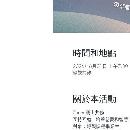
時間和地點
2026年6月01日 上午7:30
靜觀共修
關於本活動
Zoom 網上共修
互持互勉   培養慈愛和智慧
對象：靜觀課程畢業生