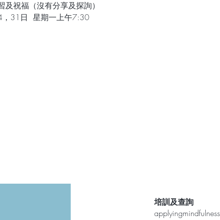
習及祝福（沒有分享及探詢）
，31日  星期一上午7:30
培訓及查詢
applyingmindfulne