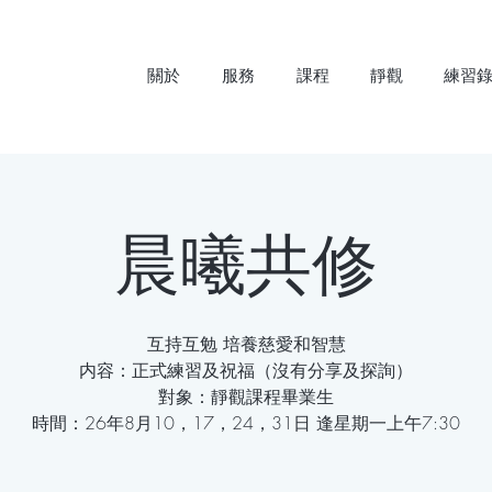
關於
服務
課程
靜觀
練習
晨曦共修
互持互勉 培養慈愛和智慧
内容：正式練習及祝福（沒有分享及探詢）
對象：靜觀課程畢業生
時間：26年8月10，17，24，31日 逢星期一上午7:30