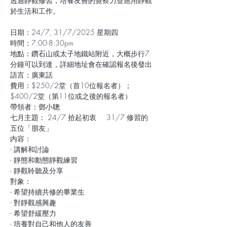
透過靜觀修習，培養友善的覺察力並應用靜觀
於生活和工作。
日期：24/7, 31/7/2025 星期四
時間：7:00-8:30pm
地點：鑽石山或太子地鐵站附近，大概步行7
分鐘可以到達，詳細地址會在確認報名後發出
語言：廣東話
費用：$250/2堂（首10位報名者）；
$400/2堂（第11位或之後的報名者）
帶領者：鄧小聰
七月主題： 24/7 拾起初衷     31/7 修習的
五位「朋友」 
内容： 
- 講解和討論
- 靜態和動態靜觀練習
- 靜觀聆聽及分享
對象：
- 希望持續共修的畢業生
- 對靜觀感興趣
- 希望舒緩壓力
- 培養對自己和他人的友善