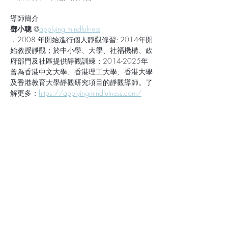
導師簡介
鄧小聰 
@
applying mindfulness
．2008 年開始進行個人靜觀修習; 2014年開
始教授靜觀；於中小學、大學、社福機構、政
府部門及社區提供靜觀訓練；2014-2025年
曾為香港中文大學、香港理工大學、香港大學
及香港教育大學靜觀研究項目的靜觀導師。了
解更多：
https://applyingmindfulness.com/
查詢： 
applyingmindfulness@gmail.com
分享此活動
加入我們的通訊錄，
你將收到最新文章及靜觀資訊