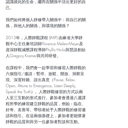
認識彼此的生命，繼而在關係中活出更好的自
己。
我們如何將個人靜修帶入關係中：與自己的關
係，與他人的關係，與環境的關係？
2013年，人際靜觀課程 (IMP) 由麻省大學靜
觀中心主任兼培訓師Florence Meleo-Meyer及
資深靜觀減壓課程導師Phyllis Hicks與慧談創始
人Gregory Kramer與共同研發。
在課程中，我們會一起學習和修習人際靜觀的
六個指引/邀請：暫停、放鬆、開放、洞察呈
現、深度聆聽、說出真意（Pause, Relax, 
Open, Attune to Emergence, Listen Deeply, 
Speak the Truth）。人際靜觀修習的方式以兩
人至三互動的形式進行。參加者會透過八週課
程所學的練習建立靜觀的品質，例如：臨在、
好奇、友善等。帶領者給予人際靜觀的修習邀
請和指引。在這兩個基礎上，參加者更能懷著
靜觀的品質和與另一位參加者對談和互動。