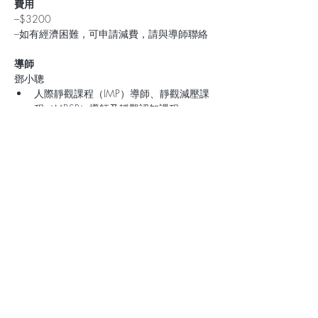
費用
–$3200  
–如有經濟困難，可申請減費，請與導師聯絡
導師
鄧小聰
人際靜觀課程（IMP）導師、靜觀減壓課
程（MBSR）導師及靜觀認知課程
（MBCT）導師
長期帶領共修活動包括人際靜觀共修、慧
談共修及靜觀共修
2008 年開始進行個人靜觀修習; 2014年
開始教授靜觀；於中小學、大學、社福機
構、政府部門及社區提供靜觀訓練；曾為
香港中文大學、香港理工大學、香港大學
及香港教育大學靜觀研究項目的靜觀導
師。了解更多：
https://www.applyingmindfulness.com/%
E9%97%9C%E6%96%BC
須知
在「預備課」中，參加者會體驗人際靜觀的修