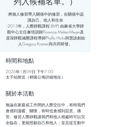
列入候補名單。）
-將個人修習帶入關係中的修習，在關係中認
識自己、他人和生命
-2013年，人際靜觀課程 (IMP) 由麻省大學靜
觀中心主任兼培訓師Florence Meleo-Meyer及
資深靜觀減壓課程導師Phyllis Hicks與慧談創始
人Gregory Kramer與共同研發。
時間和地點
2026年1月09日 下午7:00
太子站附近（稍後公佈詳細地址）
關於本活動
無論在家庭或工作間的人際交往中，有時我們
會感到溫暖、關懷，有時也會感到惡意、痛
苦。修習人際靜觀讓我們和他人相處時可以完
全臨在，更能照顧自己和他人；並且從互動中