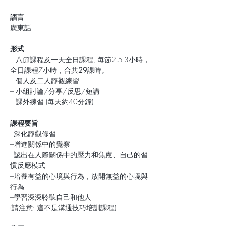
語言
廣東話
形式
– 八節課程及一天全日課程, 每節2.5-3小時，
全日課程7小時，合共
29
課時。
– 個人及二人靜觀練習
– 小組討論/分享/反思/短講
– 課外練習 (每天約40分鐘)
課程要旨
–深化靜觀修習
–增進關係中的覺察
–認出在人際關係中的壓力和焦慮、自己的習
慣反應模式
–培養有益的心境與行為，放開無益的心境與
行為
–學習深深聆聽自己和他人
(請注意: 這不是溝通技巧培訓課程)