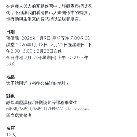
在這種人與人的互動修習中，靜觀覺察得以深
化，不但讓我們看清自己人際關係中的習慣，
也有助與生俱來的智慧得以呈現和培育。
日期
預備課  2026年1月9日 星期五晚 7:00-9:00
課堂 2026年1月18日 - 3月22日逢星期日  下
午2:30 - 5:00；2月22日自修
全日課程 2月15日(星期日) 上午10:00 -下午
5:00
地點 
太子站附近（稍後公佈詳細地址）
對象
靜觀減壓課程/靜觀認知等課程畢業生 
MBSR/MBCT/MBCT-L/FPFW/.b foundations
四念處實修者
名額
12人