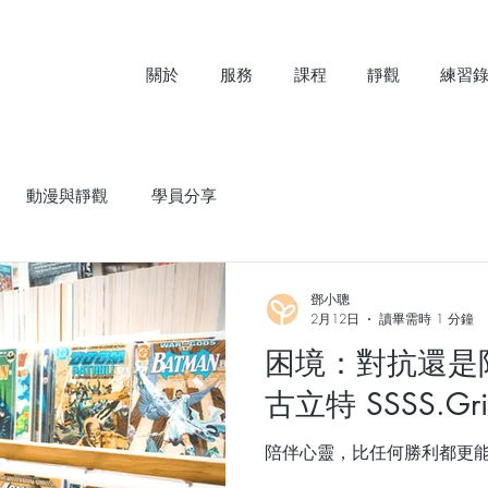
關於
服務
課程
靜觀
練習
動漫與靜觀
學員分享
鄧小聰
2月12日
讀畢需時 1 分鐘
困境：對抗還是
古立特 SSSS.Gr
陪伴心靈，比任何勝利都更