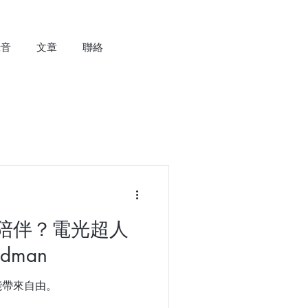
錄音
文章
聯絡
陪伴？電光超人
idman
能帶來自由。