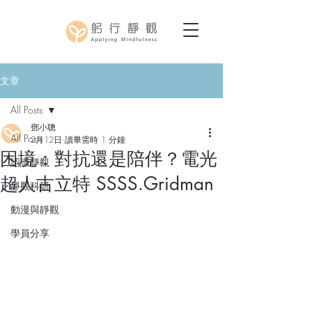
文章
All Posts
鄧小聰
All Posts
2月12日
讀畢需時 1 分鐘
困境：對抗還是陪伴？電光
認識靜觀
超人古立特 SSSS.Gridman
靜觀科研
動漫與靜觀
學員分享