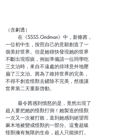
（含劇透）
	在《
SSSS.Gridman
》中，新條茜，
一位初中生，按照自己的意願創造了一
個美好世界。但是她很快發現她的世界
不斷出現瑕疵，例如準備請一位同學吃
三文治時，來自不遠處的排球意外地壓
扁了三文治。茜為了維持世界的完美，
不得不創造怪獸去鏟除不完美，然後讓
世界第二天重新啓動。
	最令茜感到憤怒的是，竟然出現了
超人要把她的怪獸打倒！她製造的怪獸
一次又一次被打敗，直到她感到絕望而
麻木地被變成怪獸的一部分。這隻超級
怪獸擁有無限的生命，超人只能挨打。