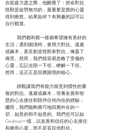
在筋疲力盡之際，他醒覺了：拼命對抗
怪獸是徒勞無功的，最重要是茜的心靈
得到療愈。結果如何？有興趣的話可以
自行觀賞。
	我們都和茜一樣都希望擁有美好的
生活；遇到困境時，會用力對抗、逃避
或麻木，甚至創造怪獸來對抗，掩蓋了
痛苦。然而，我們很容易忽略了受傷的
心靈，忘記去陪一下佢，瞭解一下佢。
然而，這正正是回應困境的核心。
	靜觀讓我們有能力留意到慣性的重
複的對抗、逃避或麻木，培養友善和智
慧的心去接住和陪伴任何内在的經驗；
繼而，我們能夠善巧地回應外在的一
切，如意的和不如意的。我們也可以如
Gridman一樣，以友善和信任的心去接住
和療愈心靈，而不是盲目地對抗。