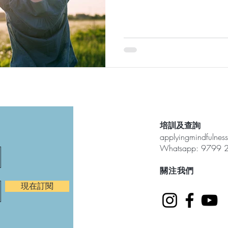
的事情，心情也變得低落。
呼吸將自己帶回當下，有時
到，原來自己不...
培訓及查詢
applyingmindfulne
Whatsapp: 9799 
​關注我們
現在訂閱