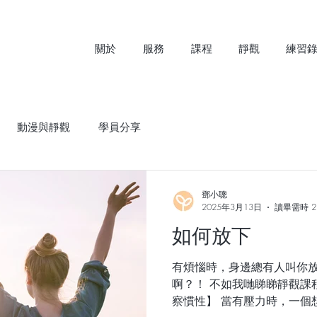
關於
服務
課程
靜觀
練習
動漫與靜觀
學員分享
鄧小聰
2025年3月13日
讀畢需時 2
如何放下
有煩惱時，身邊總有人叫你
啊？！ 不如我哋睇睇靜觀課程
察慣性】 當有壓力時，一個