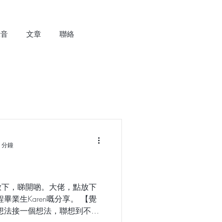
錄音
文章
聯絡
 分鐘
放下，睇開啲。大佬，點放下
畢業生Karen嘅分享。 【覺
想法接一個想法，聯想到不好